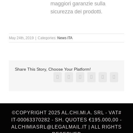
maggiori garanzie sulla
sicurezza dei prodotti.
May 24th, 2019
|
Categories:
News ITA
Share This Story, Choose Your Platform!
Facebook
X
Reddit
LinkedIn
Pinterest
Vk
©COPYRIGHT 2025 AL.CHI.MI.A. SRL - VAT#
IT-00063370282 - SH. QUOTES €195.000,00 -
ALCHIMIASRL@LEGALMAIL.IT | ALL RIGHTS