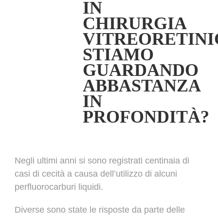
IN
CHIRURGIA
VITREORETINI
STIAMO
GUARDANDO
ABBASTANZA
IN
PROFONDITÀ?
Negli ultimi anni si sono registrati centinaia di
casi di cecità a causa dell’utilizzo di alcuni
perfluorocarburi liquidi.
Diverse sono state le risposte da parte delle