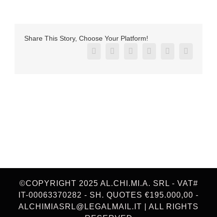
Share This Story, Choose Your Platform!
Facebook
X
Reddit
LinkedIn
Pinterest
Vk
©COPYRIGHT 2025 AL.CHI.MI.A. SRL - VAT#
IT-00063370282 - SH. QUOTES €195.000,00 -
ALCHIMIASRL@LEGALMAIL.IT | ALL RIGHTS